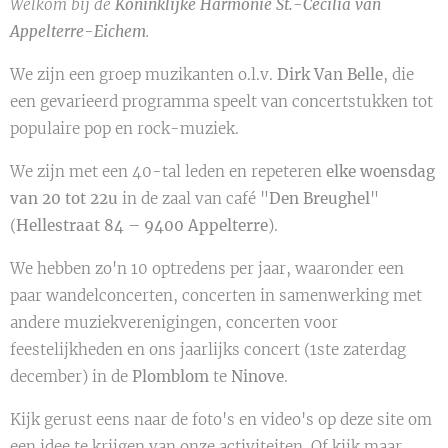
Welkom bij de
Koninklijke Harmonie St.-Cecilia van
Appelterre-Eichem
.
We zijn een groep muzikanten o.l.v.
Dirk Van Belle
, die
een gevarieerd programma speelt van concertstukken tot
populaire pop en rock-muziek.
We zijn met een 40-tal leden en repeteren
elke woensdag
van 20 tot 22u
in de zaal van café "
Den Breughel
"
(
Hellestraat 84 – 9400 Appelterre
).
We hebben zo'n 10 optredens per jaar, waaronder een
paar wandelconcerten, concerten in samenwerking met
andere muziekverenigingen, concerten voor
feestelijkheden en ons jaarlijks concert (1ste zaterdag
december) in de
Plomblom
te
Ninove
.
Kijk gerust eens naar de foto's en video's op deze site om
een idee te krijgen van onze activiteiten. Of kijk maar